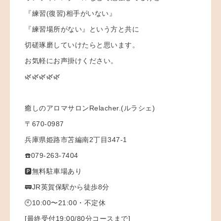
『練習(復習)相手がいない』
『練習場所がない』という方と共に
切磋琢磨していけたらと思います。
お気軽にお声掛けください。
🌿🌿🌿🌿🌿
癒しのアロマサロンRelacher.(ルラシェ)
〒670-0987
兵庫県姫路市苫編南2丁目347-1
☎️079-263-7404
🅿️無料駐車場あり
🚃JR英賀保駅から徒歩8分
🕙10:00〜21:00・不定休
[最終受付19:00/80分コースまで]