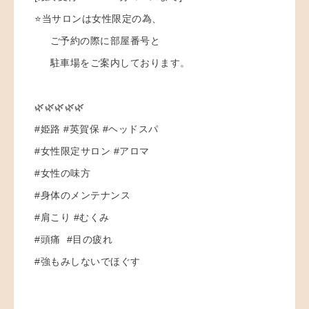
⭐️当サロンは女性限定の為、
ご予約の際に部屋番号と
駐車場をご案内しております。
🌿🌿🌿🌿🌿
#姫路 #英賀保 #ヘッドスパ
#女性限定サロン #アロマ
#女性の味方
#身体のメンテナンス
#肩こり #むくみ
#頭痛 #目の疲れ
#強もみしないでほぐす