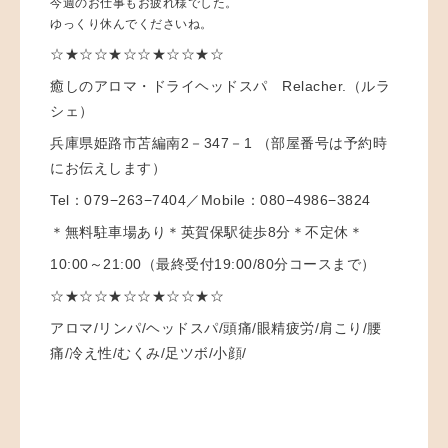
今週のお仕事もお疲れ様でした。
ゆっくり休んでくださいね。
☆★☆☆★☆☆★☆☆★☆
癒しのアロマ・ドライヘッドスパ Relacher.（ルラ
シェ）
兵庫県姫路市苫編南2－347－1 （部屋番号は予約時
にお伝えします）
Tel：079−263−7404／Mobile：080−4986−3824
＊無料駐車場あり＊英賀保駅徒歩8分＊不定休＊
10:00～21:00（最終受付19:00/80分コースまで）
☆★☆☆★☆☆★☆☆★☆
アロマ/リンパ/ヘッドスパ/頭痛/眼精疲労/肩こり/腰
痛/冷え性/むくみ/足ツボ/小顔/