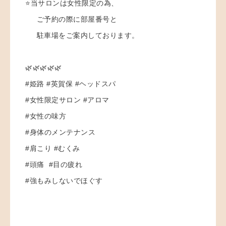
⭐️当サロンは女性限定の為、
ご予約の際に部屋番号と
駐車場をご案内しております。
🌿🌿🌿🌿🌿
#姫路 #英賀保 #ヘッドスパ
#女性限定サロン #アロマ
#女性の味方
#身体のメンテナンス
#肩こり #むくみ
#頭痛 #目の疲れ
#強もみしないでほぐす