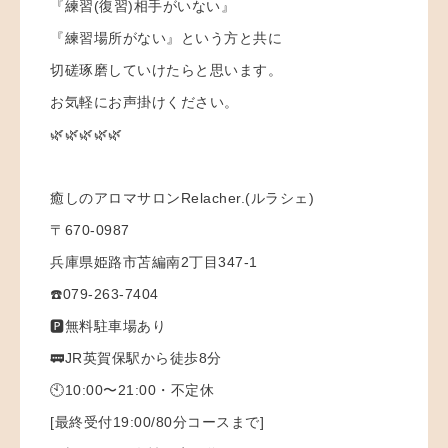
『練習(復習)相手がいない』
『練習場所がない』という方と共に
切磋琢磨していけたらと思います。
お気軽にお声掛けください。
🌿🌿🌿🌿🌿
癒しのアロマサロンRelacher.(ルラシェ)
〒670-0987
兵庫県姫路市苫編南2丁目347-1
☎️079-263-7404
🅿️無料駐車場あり
🚃JR英賀保駅から徒歩8分
🕙10:00〜21:00・不定休
[最終受付19:00/80分コースまで]