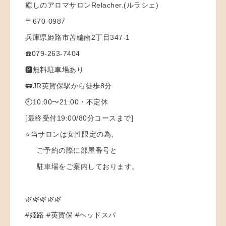
癒しのアロマサロンRelacher.(ルラシェ)
〒670-0987
兵庫県姫路市苫編南2丁目347-1
☎️079-263-7404
🅿️無料駐車場あり
🚃JR英賀保駅から徒歩8分
🕙10:00〜21:00・不定休
[最終受付19:00/80分コースまで]
⭐️当サロンは女性限定の為、
ご予約の際に部屋番号と
駐車場をご案内しております。
🌿🌿🌿🌿🌿
#姫路 #英賀保 #ヘッドスパ