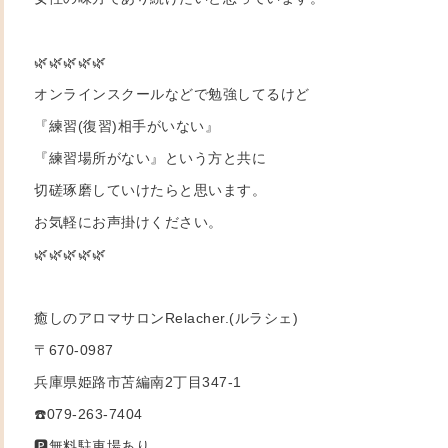
🌿🌿🌿🌿🌿
オンラインスクールなどで勉強してるけど
『練習(復習)相手がいない』
『練習場所がない』という方と共に
切磋琢磨していけたらと思います。
お気軽にお声掛けください。
🌿🌿🌿🌿🌿
癒しのアロマサロンRelacher.(ルラシェ)
〒670-0987
兵庫県姫路市苫編南2丁目347-1
☎️079-263-7404
🅿️無料駐車場あり