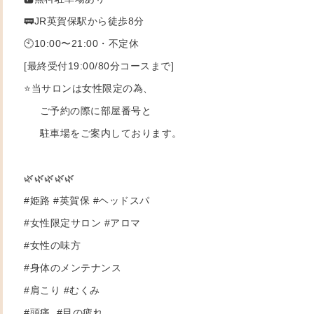
🚃JR英賀保駅から徒歩8分
🕙10:00〜21:00・不定休
[最終受付19:00/80分コースまで]
⭐️当サロンは女性限定の為、
ご予約の際に部屋番号と
駐車場をご案内しております。
🌿🌿🌿🌿🌿
#姫路 #英賀保 #ヘッドスパ
#女性限定サロン #アロマ
#女性の味方
#身体のメンテナンス
#肩こり #むくみ
#頭痛 #目の疲れ