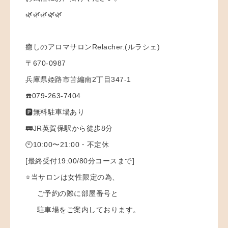
🌿🌿🌿🌿🌿
癒しのアロマサロンRelacher.(ルラシェ)
〒670-0987
兵庫県姫路市苫編南2丁目347-1
☎️079-263-7404
🅿️無料駐車場あり
🚃JR英賀保駅から徒歩8分
🕙10:00〜21:00・不定休
[最終受付19:00/80分コースまで]
⭐️当サロンは女性限定の為、
ご予約の際に部屋番号と
駐車場をご案内しております。