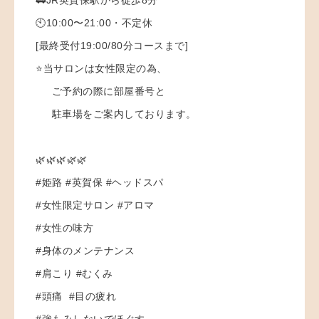
🕙10:00〜21:00・不定休
[最終受付19:00/80分コースまで]
⭐️当サロンは女性限定の為、
ご予約の際に部屋番号と
駐車場をご案内しております。
🌿🌿🌿🌿🌿
#姫路 #英賀保 #ヘッドスパ
#女性限定サロン #アロマ
#女性の味方
#身体のメンテナンス
#肩こり #むくみ
#頭痛 #目の疲れ
#強もみしないでほぐす