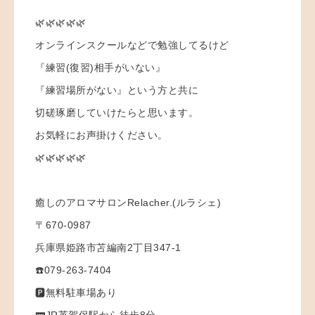
🌿🌿🌿🌿🌿
オンラインスクールなどで勉強してるけど
『練習(復習)相手がいない』
『練習場所がない』という方と共に
切磋琢磨していけたらと思います。
お気軽にお声掛けください。
🌿🌿🌿🌿🌿
癒しのアロマサロンRelacher.(ルラシェ)
〒670-0987
兵庫県姫路市苫編南2丁目347-1
☎️079-263-7404
🅿️無料駐車場あり
🚃JR英賀保駅から徒歩8分