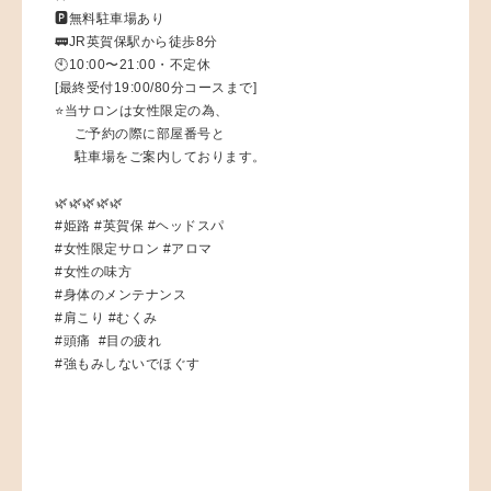
🅿️無料駐車場あり
🚃JR英賀保駅から徒歩8分
🕙10:00〜21:00・不定休
[最終受付19:00/80分コースまで]
⭐️当サロンは女性限定の為、
ご予約の際に部屋番号と
駐車場をご案内しております。
🌿🌿🌿🌿🌿
#姫路 #英賀保 #ヘッドスパ
#女性限定サロン #アロマ
#女性の味方
#身体のメンテナンス
#肩こり #むくみ
#頭痛 #目の疲れ
#強もみしないでほぐす