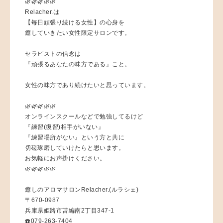
🌿🌿🌿🌿🌿
Relacher.は
【毎日頑張り続ける女性】の心身を
癒していきたい女性限定サロンです。
セラピストの信念は
『頑張るあなたの味方である』こと。
女性の味方であり続けたいと思っています。
🌿🌿🌿🌿🌿
オンラインスクールなどで勉強してるけど
『練習(復習)相手がいない』
『練習場所がない』という方と共に
切磋琢磨していけたらと思います。
お気軽にお声掛けください。
🌿🌿🌿🌿🌿
癒しのアロマサロンRelacher.(ルラシェ)
〒670-0987
兵庫県姫路市苫編南2丁目347-1
☎️079-263-7404