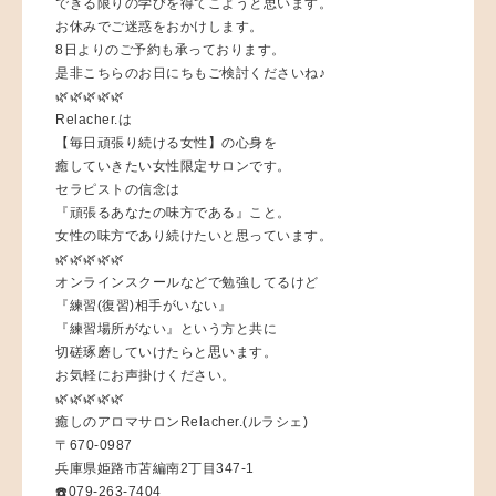
できる限りの学びを得てこようと思います。
お休みでご迷惑をおかけします。
8日よりのご予約も承っております。
是非こちらのお日にちもご検討くださいね♪
🌿🌿🌿🌿🌿
Relacher.は
【毎日頑張り続ける女性】の心身を
癒していきたい女性限定サロンです。
セラピストの信念は
『頑張るあなたの味方である』こと。
女性の味方であり続けたいと思っています。
🌿🌿🌿🌿🌿
オンラインスクールなどで勉強してるけど
『練習(復習)相手がいない』
『練習場所がない』という方と共に
切磋琢磨していけたらと思います。
お気軽にお声掛けください。
🌿🌿🌿🌿🌿
癒しのアロマサロンRelacher.(ルラシェ)
〒670-0987
兵庫県姫路市苫編南2丁目347-1
☎️079-263-7404