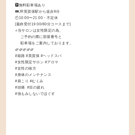
🅿️無料駐車場あり
🚃JR英賀保駅から徒歩8分
🕙10:00〜21:00・不定休
[最終受付19:00/80分コースまで]
⭐️当サロンは女性限定の為、
ご予約の際に部屋番号と
駐車場をご案内しております。
🌿🌿🌿🌿🌿
#姫路 #英賀保 #ヘッドスパ
#女性限定サロン #アロマ
#女性の味方
#身体のメンテナンス
#肩こり #むくみ
#頭痛 #目の疲れ
#強もみしないでほぐす