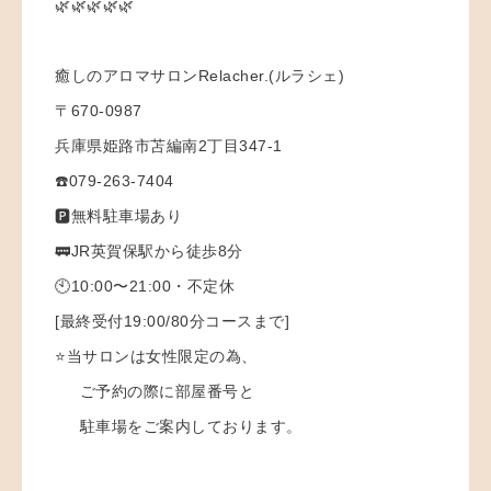
🌿🌿🌿🌿🌿
癒しのアロマサロンRelacher.(ルラシェ)
〒670-0987
兵庫県姫路市苫編南2丁目347-1
☎️079-263-7404
🅿️無料駐車場あり
🚃JR英賀保駅から徒歩8分
🕙10:00〜21:00・不定休
[最終受付19:00/80分コースまで]
⭐️当サロンは女性限定の為、
ご予約の際に部屋番号と
駐車場をご案内しております。