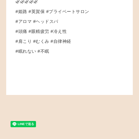
🌿🌿🌿🌿🌿
#姫路 #英賀保 #プライベートサロン
#アロマ #ヘッドスパ
#頭痛 #眼精疲労 #冷え性
#肩こり #むくみ #自律神経
#眠れない #不眠