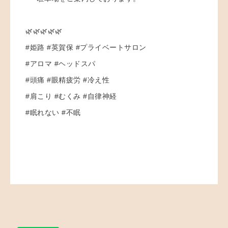
🌿🌿🌿🌿🌿
#姫路 #英賀保 #プライベートサロン
#アロマ #ヘッドスパ
#頭痛 #眼精疲労 #冷え性
#肩こり #むくみ #自律神経
#眠れない #不眠