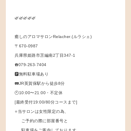
🌿🌿🌿🌿🌿
癒しのアロマサロンRelacher.(ルラシェ)
〒670-0987
兵庫県姫路市苫編南2丁目347-1
☎️079-263-7404
🅿️無料駐車場あり
🚃JR英賀保駅から徒歩8分
🕙10:00〜21:00・不定休
[最終受付19:00/80分コースまで]
⭐️当サロンは女性限定の為、
ご予約の際に部屋番号と
駐車場をご案内しております。