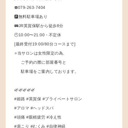
☎️079-263-7404
🅿️無料駐車場あり
🚃JR英賀保駅から徒歩8分
🕙10:00〜21:00・不定休
[最終受付19:00/80分コースまで]
⭐️当サロンは女性限定の為、
ご予約の際に部屋番号と
駐車場をご案内しております。
🌿🌿🌿🌿🌿
#姫路 #英賀保 #プライベートサロン
#アロマ #ヘッドスパ
#頭痛 #眼精疲労 #冷え性
#肩こり #むくみ #自律神経