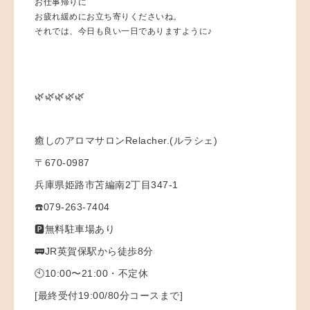
お仕事帰りに
お疲れ緩めにお立ち寄りくださいね。
それでは、今日も良い一日でありますように♪
🌿🌿🌿🌿🌿
癒しのアロマサロンRelacher.(ルラシェ)
〒670-0987
兵庫県姫路市苫編南2丁目347-1
☎️079-263-7404
🅿️無料駐車場あり
🚃JR英賀保駅から徒歩8分
🕙10:00〜21:00・不定休
[最終受付19:00/80分コースまで]