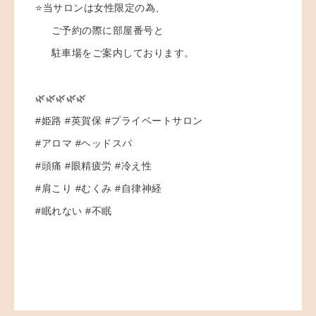
⭐️当サロンは女性限定の為、
ご予約の際に部屋番号と
駐車場をご案内しております。
🌿🌿🌿🌿🌿
#姫路 #英賀保 #プライベートサロン
#アロマ #ヘッドスパ
#頭痛 #眼精疲労 #冷え性
#肩こり #むくみ #自律神経
#眠れない #不眠