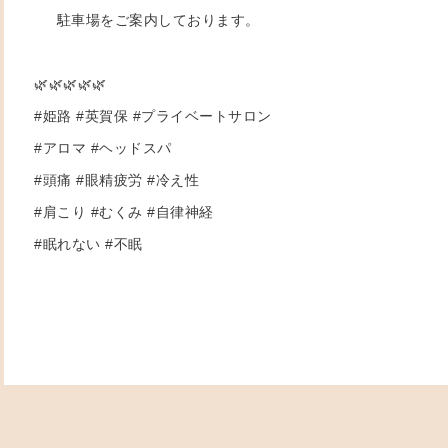
駐車場をご案内しております。
🌿🌿🌿🌿🌿
#姫路 #英賀保 #プライベートサロン
#アロマ #ヘッドスパ
#頭痛 #眼精疲労 #冷え性
#肩こり #むくみ #自律神経
#眠れない #不眠