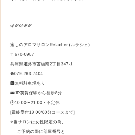
🌿🌿🌿🌿🌿
癒しのアロマサロンRelacher.(ルラシェ)
〒670-0987
兵庫県姫路市苫編南2丁目347-1
☎️079-263-7404
🅿️無料駐車場あり
🚃JR英賀保駅から徒歩8分
🕙10:00〜21:00・不定休
[最終受付19:00/80分コースまで]
⭐️当サロンは女性限定の為、
ご予約の際に部屋番号と