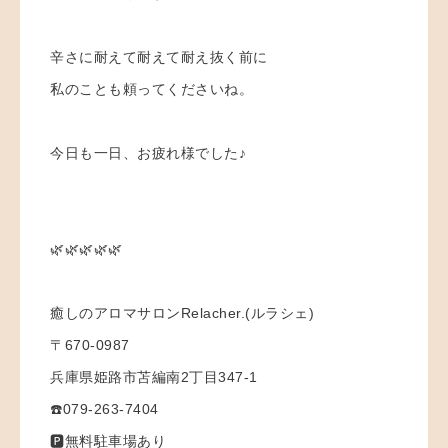
辛さに耐えて耐えて耐え抜く前に
私のことも頼ってくださいね。
今日も一日、お疲れ様でした♪
🌿🌿🌿🌿🌿
癒しのアロマサロンRelacher.(ルラシェ)
〒670-0987
兵庫県姫路市苫編南2丁目347-1
☎️079-263-7404
🅿️無料駐車場あり