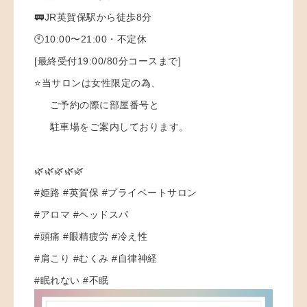
🚃JR英賀保駅から徒歩8分
🕙10:00〜21:00・不定休
[最終受付19:00/80分コースまで]
⭐️当サロンは女性限定の為、
ご予約の際に部屋番号と
駐車場をご案内しております。
🌿🌿🌿🌿🌿
#姫路 #英賀保 #プライベートサロン
#アロマ #ヘッドスパ
#頭痛 #眼精疲労 #冷え性
#肩こり #むくみ #自律神経
#眠れない #不眠