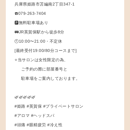
兵庫県姫路市苫編南2丁目347-1
☎️079-263-7404
🅿️無料駐車場あり
🚃JR英賀保駅から徒歩8分
🕙10:00〜21:00・不定休
[最終受付19:00/80分コースまで]
⭐️当サロンは女性限定の為、
ご予約の際に部屋番号と
駐車場をご案内しております。
🌿🌿🌿🌿🌿
#姫路 #英賀保 #プライベートサロン
#アロマ #ヘッドスパ
#頭痛 #眼精疲労 #冷え性