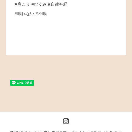
#肩こり #むくみ #自律神経
#眠れない #不眠