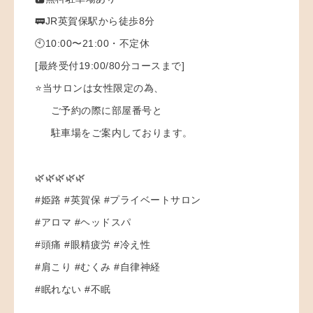
🚃JR英賀保駅から徒歩8分
🕙10:00〜21:00・不定休
[最終受付19:00/80分コースまで]
⭐️当サロンは女性限定の為、
ご予約の際に部屋番号と
駐車場をご案内しております。
🌿🌿🌿🌿🌿
#姫路 #英賀保 #プライベートサロン
#アロマ #ヘッドスパ
#頭痛 #眼精疲労 #冷え性
#肩こり #むくみ #自律神経
#眠れない #不眠