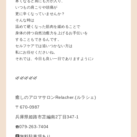
寒くなると肩にも力が入り、
いつもの肩こりや頭痛が
更に辛くなっていませんか？
そんな時は
温めて硬くなった筋肉を緩めることで
身体の持つ自然治癒力を上げるお手伝いを
することもできるんです。
セルフケアでは追いつかない方は
私にお任せくださいね。
それでは、今日も良い一日でありますように♪
🌿🌿🌿🌿🌿
癒しのアロマサロンRelacher.(ルラシェ)
〒670-0987
兵庫県姫路市苫編南2丁目347-1
☎️079-263-7404
🅿️無料駐車場あり