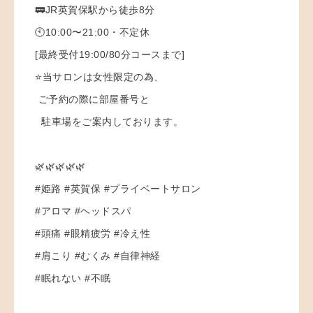
🚃JR英賀保駅から徒歩8分
🕙10:00〜21:00・不定休
[最終受付19:00/80分コースまで]
⭐️当サロンは女性限定の為、
ご予約の際に部屋番号と
駐車場をご案内しております。
🌿🌿🌿🌿🌿
#姫路 #英賀保 #プライベートサロン
#アロマ #ヘッドスパ
#頭痛 #眼精疲労 #冷え性
#肩こり #むくみ #自律神経
#眠れない #不眠