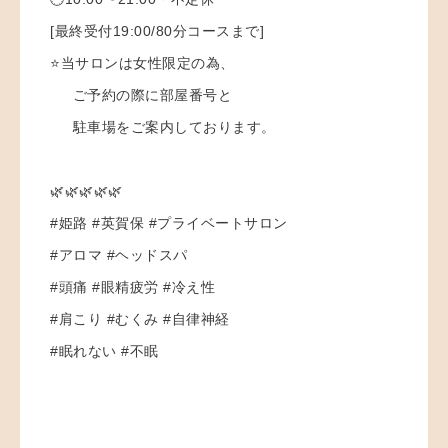
[最終受付19:00/80分コースまで]
⭐️当サロンは女性限定の為、
ご予約の際に部屋番号と
駐車場をご案内しております。
🌿🌿🌿🌿🌿
#姫路 #英賀保 #プライベートサロン
#アロマ #ヘッドスパ
#頭痛 #眼精疲労 #冷え性
#肩こり #むくみ #自律神経
#眠れない #不眠