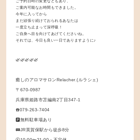
ご予約日時の変更などもあり、
ご案内可能なお時間もできました。
今年に入ってから
まだ頑張り続けておられるあなたは
一度立ち止まって深呼吸！
ご自身へ目を向けてあげてくださいね。
それでは、今日も良い一日でありますように♪
🌿🌿🌿🌿🌿
癒しのアロマサロンRelacher.(ルラシェ)
〒670-0987
兵庫県姫路市苫編南2丁目347-1
☎️079-263-7404
🅿️無料駐車場あり
🚃JR英賀保駅から徒歩8分
🕙10:00〜21:00・不定休