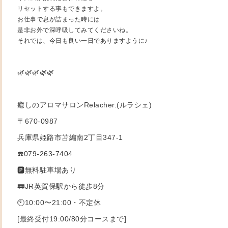
リセットする事もできますよ。
お仕事で息が詰まった時には
是非お外で深呼吸してみてくださいね。
それでは、今日も良い一日でありますように♪
🌿🌿🌿🌿🌿
癒しのアロマサロンRelacher.(ルラシェ)
〒670-0987
兵庫県姫路市苫編南2丁目347-1
☎️079-263-7404
🅿️無料駐車場あり
🚃JR英賀保駅から徒歩8分
🕙10:00〜21:00・不定休
[最終受付19:00/80分コースまで]