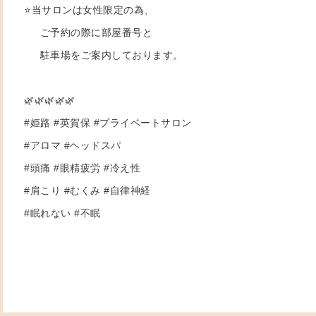
⭐️当サロンは女性限定の為、
ご予約の際に部屋番号と
駐車場をご案内しております。
🌿🌿🌿🌿🌿
#姫路 #英賀保 #プライベートサロン
#アロマ #ヘッドスパ
#頭痛 #眼精疲労 #冷え性
#肩こり #むくみ #自律神経
#眠れない #不眠