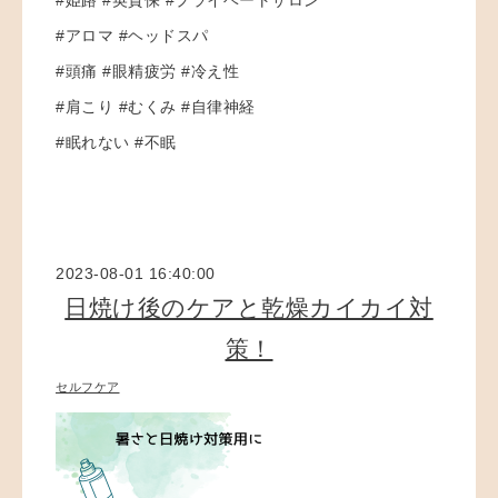
#アロマ #ヘッドスパ
#頭痛 #眼精疲労 #冷え性
#肩こり #むくみ #自律神経
#眠れない #不眠
2023-08-01 16:40:00
日焼け後のケアと乾燥カイカイ対
策！
セルフケア