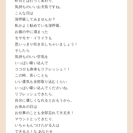
昨日とは打って変わり、
気持ちのいいお天気ですね。
こんな日は
深呼吸してみませんか？
私かよく勧めている深呼吸。
お腹の中に溜まった
モヤモヤ・イライラも
思いっきり吐き出しちゃいましょう！
そしたら
気持ちのいい空気を
いっぱい吸い込んで
ココロも身体もリフレッシュ！！
この時、良いことも
いい運気も全部取り込むくらい
いっぱい吸い込んでくださいね。
リフレッシュできたら、
自分に優しくなれるとおもうから。
お休みの日は
お仕事のことも全部忘れて大丈夫！
マウントとってきたり、
いちゃもんつけたがる人は
できる人！な あなたを