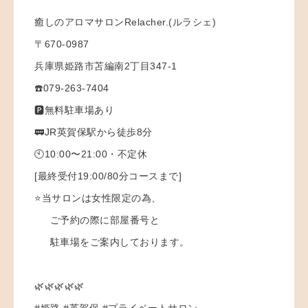
癒しのアロマサロンRelacher.(ルラシェ)
〒670-0987
兵庫県姫路市苫編南2丁目347-1
☎️079-263-7404
🅿️無料駐車場あり
🚃JR英賀保駅から徒歩8分
🕙10:00〜21:00・不定休
[最終受付19:00/80分コースまで]
⭐️当サロンは女性限定の為、
ご予約の際に部屋番号と
駐車場をご案内しております。
🌿🌿🌿🌿🌿
#姫路 #英賀保 #プライベートサロン