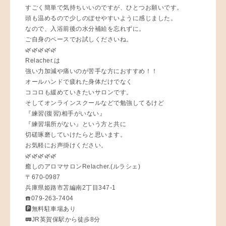
すごく簡単で気持ちいいのですが、ひとつお願いです。
頭も温めるので少しのぼせやすいように感じました。
なので、入浴前後の水分補給を忘れずに。
ご自身のペースでお試しくださいね。
🌿🌿🌿🌿🌿
Relacher.は
強い力加減や痛いのが苦手な方におすすめ！！
オールハンドで疲れた身体だけでなく
ココロも緩めていきたいサロンです。
そしてオンラインスクールなどで勉強してるけど
『練習(復習)相手がいない』
『練習場所がない』という方と共に
切磋琢磨していけたらと思います。
お気軽にお声掛けください。
🌿🌿🌿🌿🌿
癒しのアロマサロンRelacher.(ルラシェ)
〒670-0987
兵庫県姫路市苫編南2丁目347-1
☎️079-263-7404
🅿️無料駐車場あり
🚃JR英賀保駅から徒歩8分