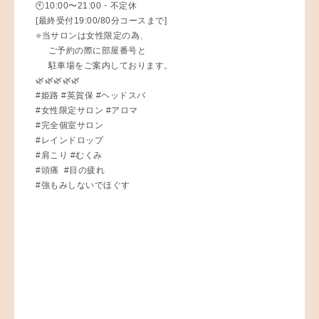
🕙10:00〜21:00・不定休
[最終受付19:00/80分コースまで]
⭐️当サロンは女性限定の為、
ご予約の際に部屋番号と
駐車場をご案内しております。
🌿🌿🌿🌿🌿
#姫路 #英賀保 #ヘッドスパ
#女性限定サロン #アロマ
#完全個室サロン
#レインドロップ
#肩こり #むくみ
#頭痛 #目の疲れ
#強もみしないでほぐす