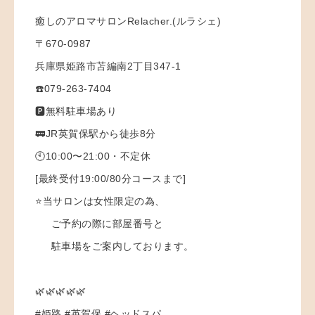
癒しのアロマサロンRelacher.(ルラシェ)
〒670-0987
兵庫県姫路市苫編南2丁目347-1
☎️079-263-7404
🅿️無料駐車場あり
🚃JR英賀保駅から徒歩8分
🕙10:00〜21:00・不定休
[最終受付19:00/80分コースまで]
⭐️当サロンは女性限定の為、
ご予約の際に部屋番号と
駐車場をご案内しております。
🌿🌿🌿🌿🌿
#姫路 #英賀保 #ヘッドスパ