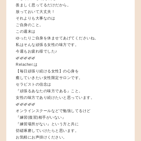
羨ましく思ってるだけだから。
放っておいて大丈夫！
それよりも大事なのは
ご自身のこと。
この週末は
ゆったりご自身を休ませてあげてくださいね。
私はそんな頑張る女性の味方です。
今週もお疲れ様でした♪
🌿🌿🌿🌿🌿
Relacher.は
【毎日頑張り続ける女性】の心身を
癒していきたい女性限定サロンです。
セラピストの信念は
『頑張るあなたの味方である』こと。
女性の味方であり続けたいと思っています。
🌿🌿🌿🌿🌿
オンラインスクールなどで勉強してるけど
『練習(復習)相手がいない』
『練習場所がない』という方と共に
切磋琢磨していけたらと思います。
お気軽にお声掛けください。