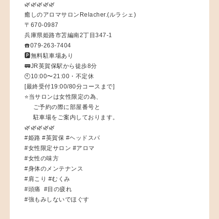
🌿🌿🌿🌿🌿
癒しのアロマサロンRelacher.(ルラシェ)
〒670-0987
兵庫県姫路市苫編南2丁目347-1
☎️079-263-7404
🅿️無料駐車場あり
🚃JR英賀保駅から徒歩8分
🕙10:00〜21:00・不定休
[最終受付19:00/80分コースまで]
⭐️当サロンは女性限定の為、
ご予約の際に部屋番号と
駐車場をご案内しております。
🌿🌿🌿🌿🌿
#姫路 #英賀保 #ヘッドスパ
#女性限定サロン #アロマ
#女性の味方
#身体のメンテナンス
#肩こり #むくみ
#頭痛 #目の疲れ
#強もみしないでほぐす