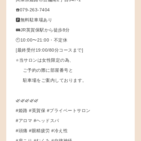
☎️079-263-7404
🅿️無料駐車場あり
🚃JR英賀保駅から徒歩8分
🕙10:00〜21:00・不定休
[最終受付19:00/80分コースまで]
⭐️当サロンは女性限定の為、
ご予約の際に部屋番号と
駐車場をご案内しております。
🌿🌿🌿🌿🌿
#姫路 #英賀保 #プライベートサロン
#アロマ #ヘッドスパ
#頭痛 #眼精疲労 #冷え性
#肩こり #むくみ #自律神経