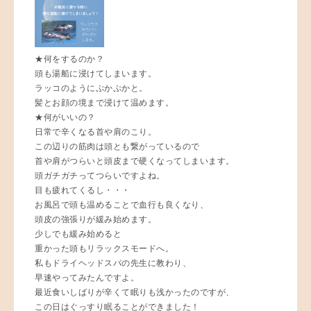
★何をするのか？
頭も湯船に浸けてしまいます。
ラッコのようにぷかぷかと。
髪とお顔の境まで浸けて温めます。
★何がいいの？
日常で辛くなる首や肩のこり。
この辺りの筋肉は頭とも繋がっているので
首や肩がつらいと頭皮まで硬くなってしまいます。
頭ガチガチってつらいですよね。
目も疲れてくるし・・・
お風呂で頭も温めることで血行も良くなり、
頭皮の強張りが緩み始めます。
少しでも緩み始めると
重かった頭もリラックスモードへ。
私もドライヘッドスパの先生に教わり、
早速やってみたんですよ。
最近食いしばりが辛くて眠りも浅かったのですが、
この日はぐっすり眠ることができました！