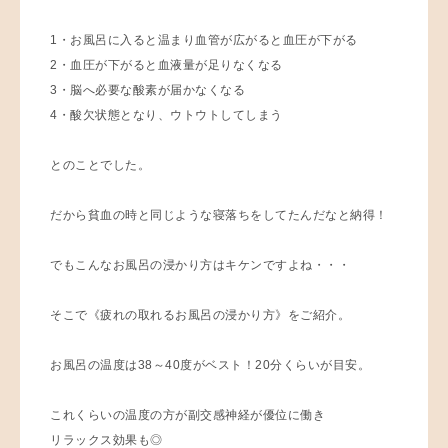
1・お風呂に入ると温まり血管が広がると血圧が下がる
2・血圧が下がると血液量が足りなくなる
3・脳へ必要な酸素が届かなくなる
4・酸欠状態となり、ウトウトしてしまう
とのことでした。
だから貧血の時と同じような寝落ちをしてたんだなと納得！
でもこんなお風呂の浸かり方はキケンですよね・・・
そこで《疲れの取れるお風呂の浸かり方》をご紹介。
お風呂の温度は38～40度がベスト！20分くらいが目安。
これくらいの温度の方が副交感神経が優位に働き
リラックス効果も◎