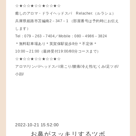
☆★☆☆★☆☆★☆☆★☆
癒しのアロマ・ドライヘッドスパ Relacher.（ルラシェ）
兵庫県姫路市苫編南2－347－1 （部屋番号は予約時にお伝え
します）
Tel：079－263－7404／Mobile：080－4986－3824
＊無料駐車場あり＊英賀保駅徒歩8分＊不定休＊
10:00～21:00（最終受付19:00/80分コースまで）
☆★☆☆★☆☆★☆☆★☆
アロマ/リンパ/ヘッドスパ/肩こり/腰痛/冷え性/むくみ/足ツボ/
小顔/
2022-10-21 15:52:00
お鼻がスッキリするツボ