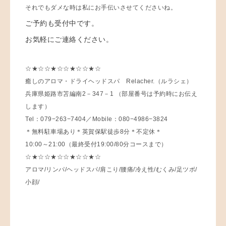
それでもダメな時は私にお手伝いさせてくださいね。
ご予約も受付中です。
お気軽にご連絡ください。
☆★☆☆★☆☆★☆☆★☆
癒しのアロマ・ドライヘッドスパ Relacher.（ルラシェ）
兵庫県姫路市苫編南2－347－1 （部屋番号は予約時にお伝え
します）
Tel：079−263−7404／Mobile：080−4986−3824
＊無料駐車場あり＊英賀保駅徒歩8分＊不定休＊
10:00～21:00（最終受付19:00/80分コースまで）
☆★☆☆★☆☆★☆☆★☆
アロマ/リンパ/ヘッドスパ/肩こり/腰痛/冷え性/むくみ/足ツボ/
小顔/