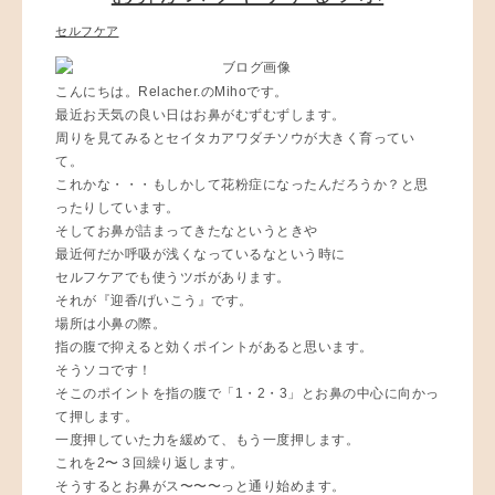
セルフケア
こんにちは。Relacher.のMihoです。
最近お天気の良い日はお鼻がむずむずします。
周りを見てみるとセイタカアワダチソウが大きく育ってい
て。
これかな・・・もしかして花粉症になったんだろうか？と思
ったりしています。
そしてお鼻が詰まってきたなというときや
最近何だか呼吸が浅くなっているなという時に
セルフケアでも使うツボがあります。
それが『迎香/げいこう』です。
場所は小鼻の際。
指の腹で抑えると効くポイントがあると思います。
そうソコです！
そこのポイントを指の腹で「1・2・3」とお鼻の中心に向かっ
て押します。
一度押していた力を緩めて、もう一度押します。
これを2〜３回繰り返します。
そうするとお鼻がス〜〜〜っと通り始めます。