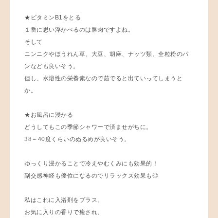
★ビタミンB1をとる
１番に思い浮かべるのは豚肉ですよね。
そして
ニンニクやほうれん草、大豆、胡麻、ナッツ類、全粒粉のパ
ンなども良いそう。
但し、水溶性の栄養素なので茹でると出ていってしまうと
か。
★お風呂に浸かる
どうしてもこの季節シャワーで済ませがちに。
38～40度くらいのぬるめが良いそう。
ゆっくり浸かることで冷えやむくみにも効果的！
副交感神経も優位になるのでリラックス効果も◎
私はこれに入浴剤をプラス。
お気に入りの香りで癒され、