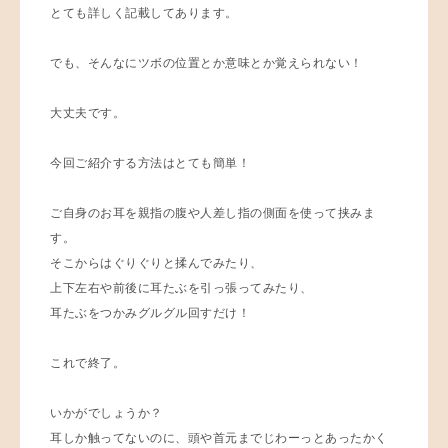
とても詳しく記載してあります。
でも、そんなにツボの位置とか意味とか覚えられない！
大丈夫です。
今回ご紹介する方法はとても簡単！
ご自身のお耳を親指の腹や人差し指の側面を使って挟みま
す。
そこからはぐりぐりと揉んでみたり、
上下左右や前後に耳たぶを引っ張ってみたり、
耳たぶをつかみグルグル回すだけ！
これで終了。
いかがでしょうか？
耳しか触ってないのに、頭や首元までじわーっとあったかく