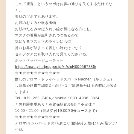
この『迎香』というツボはお鼻の通りを良くするだけでな
く、
美肌のツボでもあります。
お顔のむくみや吹き出物、
お肌のたるみやほうれい線が気になる方にも。
マスクの着用が緩和されつつあるので
気になるマスク下のラインにも◎
是非お鼻が詰まって苦しい時だけでなく、
セルフケアにも取り入れて見てくださいね。
ホットペッパービューティー
https://beauty.hotpepper.jp/kr/slnH000597385/
☆★☆☆★☆☆★☆☆★☆
癒しのアロマ・ドライヘッドスパ Relacher.（ルラシェ）
兵庫県姫路市苫編南2－347－1 （部屋番号は予約時にお伝え
します）
Tel：079−263−7404／Mobile：080−4986−3824
＊無料駐車場あり＊英賀保駅徒歩8分＊不定休＊
10:00～21:00（最終受付19:00/80分コースまで）
☆★☆☆★☆☆★☆☆★☆
アロマ/リンパ/ヘッドスパ/肩こり/腰痛/冷え性/むくみ/足ツボ/
小顔/