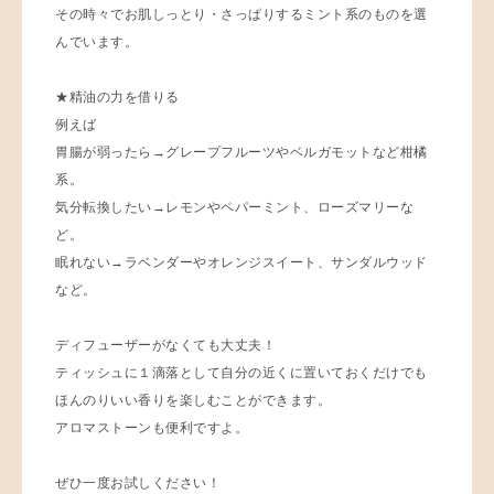
その時々でお肌しっとり・さっぱりするミント系のものを選
んでいます。
★精油の力を借りる
例えば
胃腸が弱ったら→グレープフルーツやベルガモットなど柑橘
系。
気分転換したい→レモンやペパーミント、ローズマリーな
ど。
眠れない→ラベンダーやオレンジスイート、サンダルウッド
など。
ディフューザーがなくても大丈夫！
ティッシュに１滴落として自分の近くに置いておくだけでも
ほんのりいい香りを楽しむことができます。
アロマストーンも便利ですよ。
ぜひ一度お試しください！